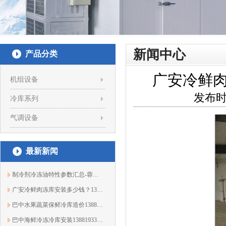
新闻中心
产品分类
广安冷鲜肉冻
机组设备
发布时
冷库系列
气调设备
最新新闻
制冷剂冷冻油特性参数汇总-蓉众恒制冷
广安冷鲜肉冻库安装多少钱？13881933303蓉众恒
巴中水果蔬菜保鲜冷库造价13881933303蓉众恒
巴中海鲜冷冻冷库安装13881933303蓉众恒