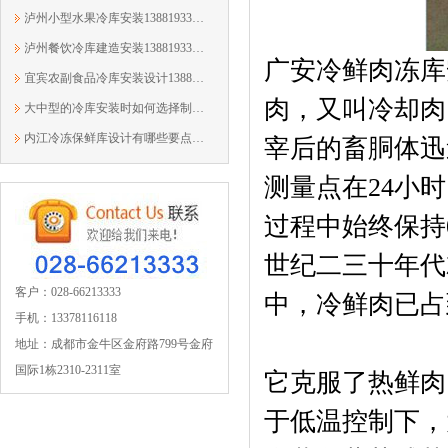
泸州小型水果冷库安装13881933303蓉众恒
泸州餐饮冷库建造安装13881933303蓉众恒
广安冷鲜肉冻库安装
宜宾农副食品冷库安装设计13881933303蓉众恒
肉，又叫冷却肉
大中型的冷库安装时如何选择制冷机组？1...
内江冷冻保鲜库设计有哪些要点？13881933303
宰后的畜胴体迅
测量点在24小
过程中始终保持
世纪二三十年代
客户：028-66213333
中，冷鲜肉已占
手机：13378116118
地址：成都市金牛区金府路799号金府
国际1栋2310-2311室
它克服了热鲜肉
于低温控制下，