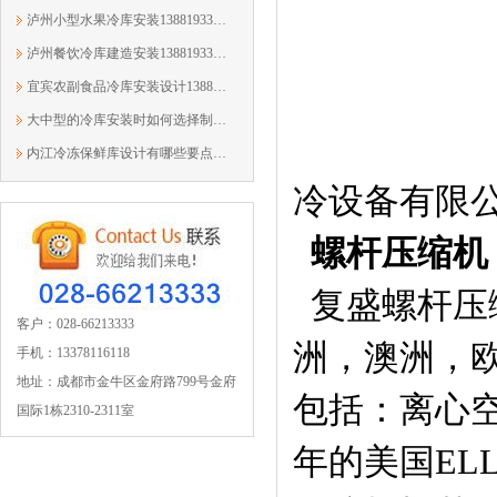
泸州小型水果冷库安装13881933303蓉众恒
泸州餐饮冷库建造安装13881933303蓉众恒
宜宾农副食品冷库安装设计13881933303蓉众恒
大中型的冷库安装时如何选择制冷机组？1...
内江冷冻保鲜库设计有哪些要点？13881933303
冷设备有限
螺杆压缩机
复盛螺杆压
客户：028-66213333
洲，澳洲，
手机：13378116118
地址：成都市金牛区金府路799号金府
包括：离心空
国际1栋2310-2311室
年的美国EL