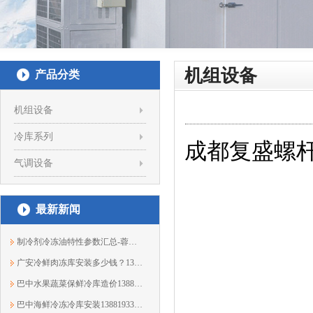
机组设备
产品分类
机组设备
冷库系列
成都复盛螺杆并
气调设备
最新新闻
制冷剂冷冻油特性参数汇总-蓉众恒制冷
广安冷鲜肉冻库安装多少钱？13881933303蓉众恒
巴中水果蔬菜保鲜冷库造价13881933303蓉众恒
巴中海鲜冷冻冷库安装13881933303蓉众恒